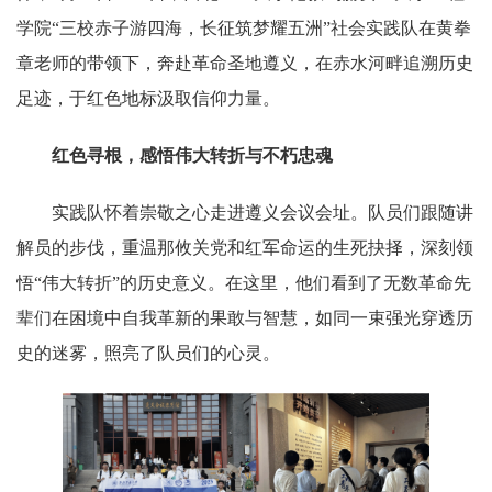
学院“三校赤子游四海，长征筑梦耀五洲”社会实践队在黄拳
章老师的带领下，奔赴革命圣地遵义，在赤水河畔追溯历史
足迹，于红色地标汲取信仰力量。
红色寻根，感悟伟大转折与不朽忠魂
实践队怀着崇敬之心走进遵义会议会址。队员们跟随讲
解员的步伐，重温那攸关党和红军命运的生死抉择，深刻领
悟“伟大转折”的历史意义。在这里，他们看到了无数革命先
辈们在困境中自我革新的果敢与智慧，如同一束强光穿透历
史的迷雾，照亮了队员们的心灵。