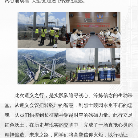
内心涌动着“天堑变通途”的强烈震撼。
此次遵义之行，是实践队追寻初心、淬炼信念的生动课
堂。从遵义会议扭转乾坤的智慧，到烈士陵园永垂不朽的忠
魂，队员们触摸到长征精神穿越时空的磅礴力量。此行立足
红色沃土，在历史与现实的交响中，完成了一场直抵心灵的
精神锻造。未来之路，同学们将高擎信仰火炬，以行动证