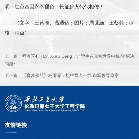
明：红色基因永不褪色，长征薪火代代相传！
（文字：王蔡瀚、温通达；图片：周世涵、王蔡瀚；审
核：程茵）
上一篇：
师者匠心 | Dr. Xinru Deng：让学生在真实世界中练习“解决
问题”
下一篇：
【育梦领航】杨雨霏：扎根育人一线 谱写教育华章
友情链接