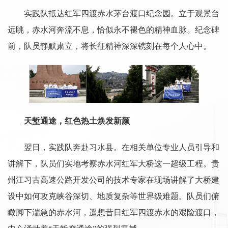
实践队抵达红军四渡赤水茅台渡口纪念园。立于观景台
远眺，赤水河奔流不息，恰似永不褪色的精神血脉。纪念碑
前，队员静默肃立，将长征精神深深镌刻在每个人心中。
天堑通途，红色热土焕发新颜
翌日，实践队奔赴习水县。在相关单位专业人员引导和
讲解下，队员们实地考察赤水河红军大桥这一超级工程。贵
州江习古高速公路开发公司的技术专家在现场讲解了大桥建
设中如何攻克峡谷深切、地质复杂等世界级难题。队员们俯
瞰脚下湍急的赤水河，遥想昔日红军四渡赤水的艰险渡口，