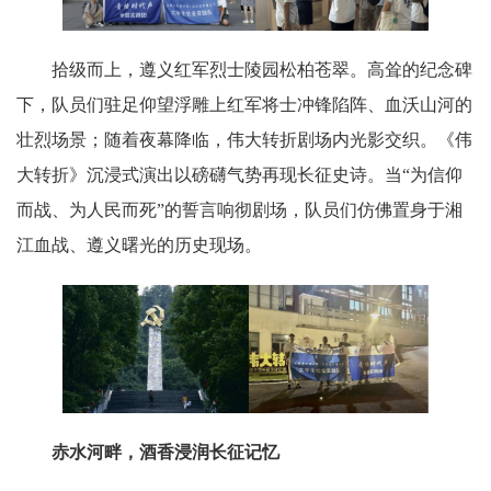
拾级而上，遵义红军烈士陵园松柏苍翠。高耸的纪念碑
下，队员们驻足仰望浮雕上红军将士冲锋陷阵、血沃山河的
壮烈场景；随着夜幕降临，伟大转折剧场内光影交织。《伟
大转折》沉浸式演出以磅礴气势再现长征史诗。当“为信仰
而战、为人民而死”的誓言响彻剧场，队员们仿佛置身于湘
江血战、遵义曙光的历史现场。
赤水河畔，酒香浸润长征记忆