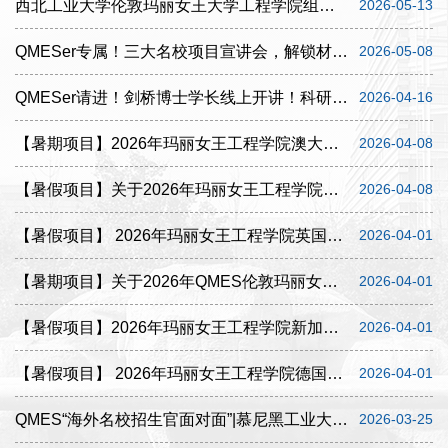
西北工业大学伦敦玛丽女王大学工程学院组织开展2026年大创项目立项答辩评审工作
2026-05-13
QMESer专属！三大名校项目宣讲会，解锁材料类升学新机遇
2026-05-08
QMESer请进！剑桥博士学长线上开讲！科研+硕博申请干货速来领取
2026-04-16
【暑期项目】2026年玛丽女王工程学院澳大利亚新南威尔士大学未来材料科技与创新领袖暑期项目
2026-04-08
【暑假项目】关于2026年玛丽女王工程学院牛津大学领英计划：人工智能与交叉学科项目的报名通知
2026-04-08
【暑假项目】 2026年玛丽女王工程学院英国剑桥大学材料科学与人工智能前沿理论与应用暑期学生短期交...
2026-04-01
【暑期项目】关于2026年QMES伦敦玛丽女王大学暑期学校项目的报名通知
2026-04-01
【暑假项目】2026年玛丽女王工程学院新加坡国立大学新材料科学前沿与工程应用暑期学生短期交流项目...
2026-04-01
【暑假项目】 2026年玛丽女王工程学院德国慕尼黑工业大学新一代智能制造：信息技术、高性能机械与材...
2026-04-01
QMES“海外名校招生官面对面”|慕尼黑工业大学亚洲校区专场
2026-03-25