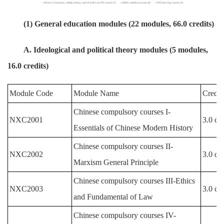
(1) General education modules (22 modules, 66.0 credits)
A. Ideological and political theory modules (5 modules,
16.0 credits)
Module Code
Module Name
Credit
Chinese compulsory courses I-
NXC2001
3.0 cre
Essentials of Chinese Modern History
Chinese compulsory courses II-
NXC2002
3.0 cre
Marxism General Principle
Chinese compulsory courses III-Ethics
NXC2003
3.0 cre
and Fundamental of Law
Chinese compulsory courses IV-