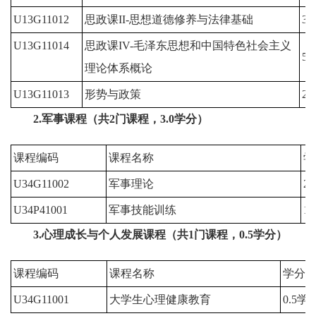
U13G11012
思政课II-思想道德修养与法律基础
3
U13G11014
思政课IV-毛泽东思想和中国特色社会主义
5
理论体系概论
U13G11013
形势与政策
2
2.军事课程（共2门课程，3.0学分）
课程编码
课程名称
学
U34G11002
军事理论
2
U34P41001
军事技能训练
1
3.
心理成长与个人发展课程
（共1门课程，0.5学分）
课程编码
课程名称
学分
U34G11001
大学生心理健康教育
0.5学