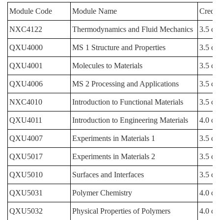
Module Code
Module Name
Credit
NXC4122
Thermodynamics and Fluid Mechanics
3.5 cre
QXU4000
MS 1 Structure and Properties
3.5 cre
QXU4001
Molecules to Materials
3.5 cre
QXU4006
MS 2 Processing and Applications
3.5 cre
NXC4010
Introduction to Functional Materials
3.5 cre
QXU4011
Introduction to Engineering Materials
4.0 cre
QXU4007
Experiments in Materials 1
3.5 cre
QXU5017
Experiments in Materials 2
3.5 cre
QXU5010
Surfaces and Interfaces
3.5 cre
QXU5031
Polymer Chemistry
4.0 cre
QXU5032
Physical Properties of Polymers
4.0 cre