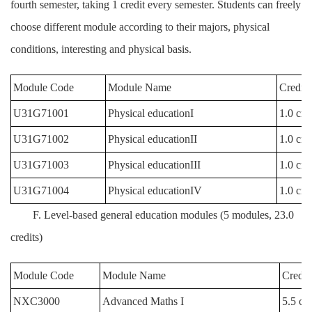
fourth semester, taking 1 credit every semester. Students can freely
choose different module according to their majors, physical
conditions, interesting and physical basis.
Module Code
Module Name
Credit
U31G71001
Physical educationI
1.0 cre
U31G71002
Physical educationII
1.0 cre
U31G71003
Physical educationIII
1.0 cre
U31G71004
Physical educationIV
1.0 cre
F. Level-based general education modules (5 modules, 23.0
credits)
Module Code
Module Name
Credit
NXC3000
Advanced Maths I
5.5 cre