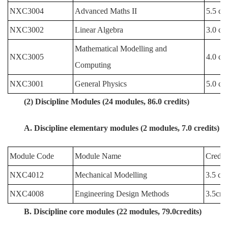
NXC3004
Advanced Maths II
5.5 cre
NXC3002
Linear Algebra
3.0 cre
Mathematical Modelling and
NXC3005
4.0 cre
Computing
NXC3001
General Physics
5.0 cre
(2) Discipline Modules (24 modules, 86.0 credits)
A. Discipline elementary modules (2 modules, 7.0 credits)
Module Code
Module Name
Credit
NXC4012
Mechanical Modelling
3.5 cre
NXC4008
Engineering Design Methods
3.5cred
B. Discipline core modules (22 modules, 79.0credits)