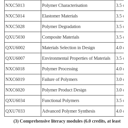
NXC5013
Polymer Characterisation
3.5 cre
NXC5014
Elastomer Materials
3.5 cre
NXC5028
Polymer Degradation
3.5 cre
QXU5030
Composite Materials
3.5 cre
QXU6002
Materials Selection in Design
4.0 cre
QXU6007
Environmental Properties of Materials
3.5 cre
NXC6018
Polymer Processing
4.0 cre
NXC6019
Failure of Polymers
3.0 cre
NXC6020
Polymer Product Design
3.0 cre
QXU6034
Functional Polymers
3.5 cre
QXU7033
Advanced Polymer Synthesis
4.0 cre
(3) Comprehensive literacy modules (6.0 credits, at least