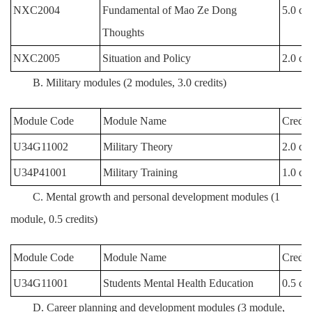
NXC2004
Fundamental of Mao Ze Dong
5.0 cre
Thoughts
NXC2005
Situation and Policy
2.0 cre
B. Military modules (2 modules, 3.0 credits)
Module Code
Module Name
Credit
U34G11002
Military Theory
2.0 cre
U34P41001
Military Training
1.0 cre
C. Mental growth and personal development modules (1
module, 0.5 credits)
Module Code
Module Name
Credit
U34G11001
Students Mental Health Education
0.5 cre
D. Career planning and development modules (3 module,