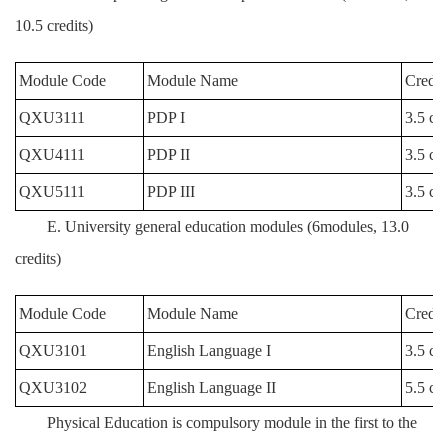
10.5 credits)
Module Code
Module Name
Credit
QXU3111
PDP I
3.5 cre
QXU4111
PDP II
3.5 cre
QXU5111
PDP III
3.5 cre
E. University general education modules (6modules, 13.0
credits)
Module Code
Module Name
Credit
QXU3101
English Language I
3.5 cre
QXU3102
English Language II
5.5 cre
Physical Education is compulsory module in the first to the