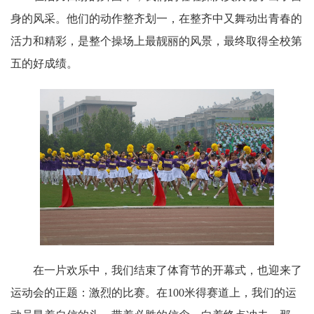
身的风采。他们的动作整齐划一，在整齐中又舞动出青春的
活力和精彩，是整个操场上最靓丽的风景，最终取得全校第
五的好成绩。
在一片欢乐中，我们结束了体育节的开幕式，也迎来了
运动会的正题：激烈的比赛。在100米得赛道上，我们的运