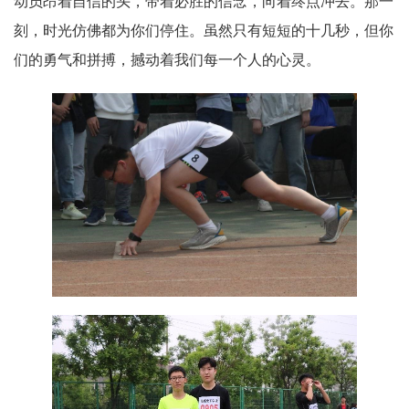
动员昂着自信的头，带着必胜的信念，向着终点冲去。那一
刻，时光仿佛都为你们停住。虽然只有短短的十几秒，但你
们的勇气和拼搏，撼动着我们每一个人的心灵。