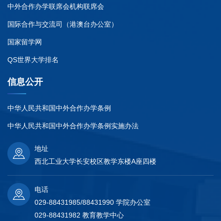
中外合作办学联席会机构联席会
国际合作与交流司（港澳台办公室）
国家留学网
QS世界大学排名
信息公开
中华人民共和国中外合作办学条例
中华人民共和国中外合作办学条例实施办法
地址
西北工业大学长安校区教学东楼A座四楼
电话
029-88431985/88431990 学院办公室
029-88431982 教育教学中心