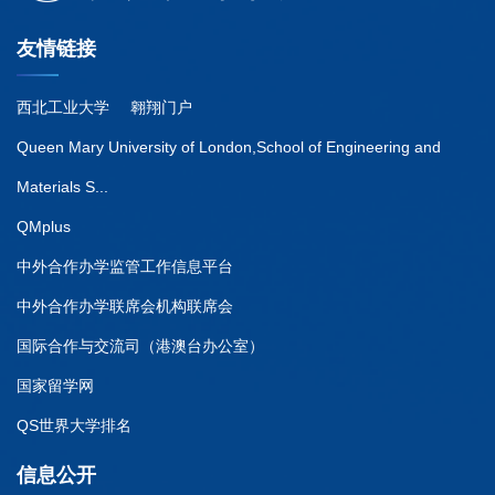
友情链接
西北工业大学
翱翔门户
Queen Mary University of London,School of Engineering and
Materials S...
QMplus
中外合作办学监管工作信息平台
中外合作办学联席会机构联席会
国际合作与交流司（港澳台办公室）
国家留学网
QS世界大学排名
信息公开