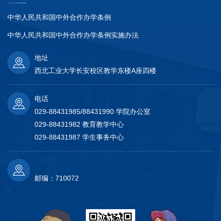
中华人民共和国中外合作办学条例
中华人民共和国中外合作办学条例实施办法
地址
西北工业大学长安校区教学东楼A座四楼
电话
029-88431985/88431990 学院办公室
029-88431982 教育教学中心
029-88431987 学生事务中心
邮编：710072