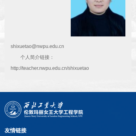
shixuetao@nwpu.edu.cn
个人简介链接：
http://teacher.nwpu.edu.cn/shixuetao
友情链接