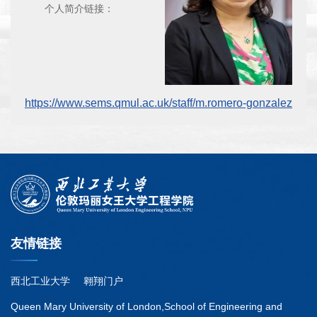
个人简介链接：
https://www.sems.qmul.ac.uk/staff/m.romero-gonzalez
友情链接
西北工业大学
翱翔门户
Queen Mary University of London,School of Engineering and