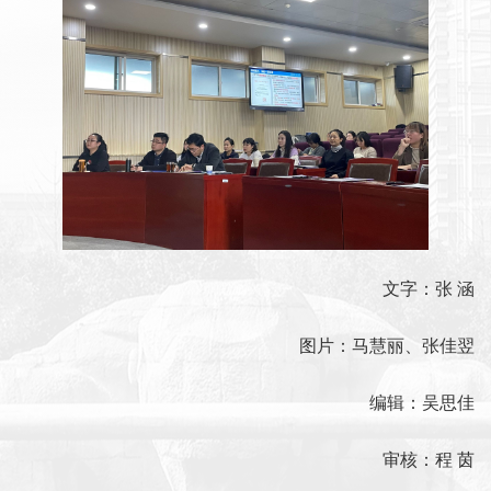
文字：张 涵
图片：马慧丽、张佳翌
编辑：吴思佳
审核：程 茵