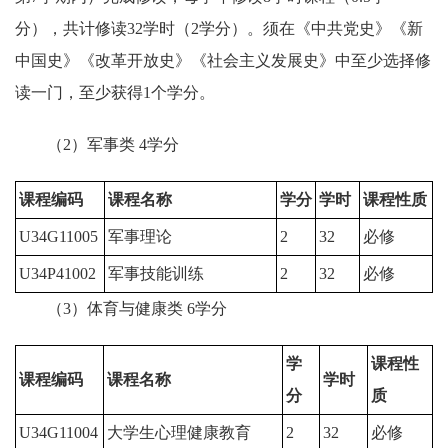
分），共计修读32学时（2学分）。须在《中共党史》《新
中国史》《改革开放史》《社会主义发展史》中至少选择修
读一门，至少获得1个学分。
（2）军事类 4学分
课程编码
课程名称
学分
学时
课程性质
U34G11005
军事理论
2
32
必修
U34P41002
军事技能训练
2
32
必修
（3）体育与健康类 6学分
学
课程性
课程编码
课程名称
学时
分
质
U34G11004
大学生心理健康教育
2
32
必修