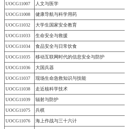
UOCG11007
人文与医学
1
UOCG11008
健康导航与科学用药
1
UOCG11032
大学生国家安全教育
1
UOCG11033
生命安全与救援
1
UOCG11034
食品安全与日常饮食
1
UOCG11035
移动互联网时代的信息安全与防护
1
UOCG11036
大国兵器
1
UOCG11037
现场生命急救知识与技能
0
UOCG11038
走近核科学技术
0
UOCG11039
辐射与防护
1
UOCG11075
兵棋
1
UOCG11076
海上作战与三十六计
1