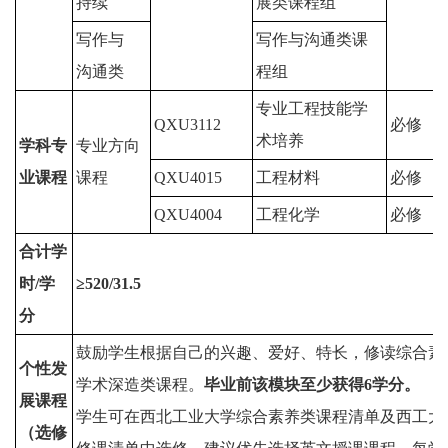
持续
展类课程组
写作与
写作与沟通类课
沟通类
程组
专业工程技能学
QXU3112
必修
术培养
学科专
专业方向
业课程
课程
QXU4015
工程材料
必修
QXU4004
工程化学
必修
合计学
时/学
≥
520
/
3
1
.
5
分
鼓励学生根据自己的兴趣、爱好、特长，修读综合素
个性发
学术深造类课程。
毕业前该模块至少获得
6
学分。
展课程
学生可在西北工业大学综合素养类课程清单及西工大
（选修