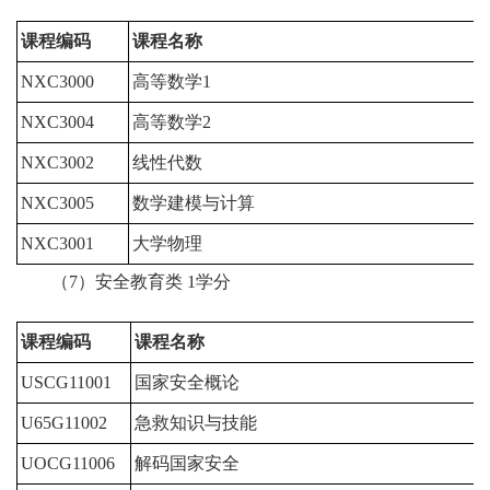
课程编码
课程名称
NXC3000
高等数学1
5
NXC3004
高等数学2
5
NXC3002
线性代数
3
NXC3005
数学建模与计算
4
NXC3001
大学物理
5
（7）安全教育类 1学分
课程编码
课程名称
USCG11001
国家安全概论
1
U65G11002
急救知识与技能
0
UOCG11006
解码国家安全
1