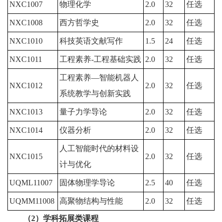
NXC1007
物理化学
2.0
32
任选
NXC1008
西方哲学史
2.0
32
任选
NXC1010
科技英语文献写作
1.5
24
任选
NXC1011
工程素养-工程基础实践
2.0
32
任选
工程素养—智能机器人
NXC1012
2.0
32
任选
系统教学与创新实践
NXC1013
量子力学导论
2.0
32
任选
NXC1014
仪器分析
2.0
32
任选
人工智能时代的材料设
NXC1015
2.0
32
任选
计与优化
UQML11007
固体物理学导论
2.5
40
任选
UQMM11008
高聚物结构与性能
2.0
32
任选
（
2
）学科拓展类课程