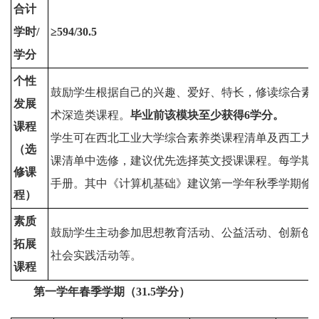
合计
学时/
≥
594
/
30
.
5
学分
个性
鼓励学生根据自己的兴趣、爱好、特长，修读综合素
发展
术深造类课程。
毕业前该模块至少获得
6
学分。
课程
学生可在西北工业大学综合素养类课程清单及西工大
（选
课清单中选修，建议优先选择英文授课课程。每学期
修课
手册。其中《计算机基础》建议第一学年秋季学期修
程）
素质
鼓励学生主动参加思想教育活动、公益活动、创新创
拓展
社会实践活动等。
课程
第一学年春季学期（31.5学分）