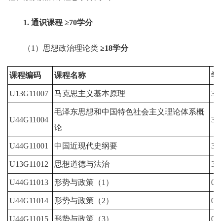
1
. 通识课程
≥
70
学分
（1）思想政治理论类
≥
18
学分
课程编码
课程名称
学
U13G11007
马克思主义基本原理
3.0
毛泽东思想和中国特色社会主义理论体系概
U44G11004
3.0
论
U44G11001
中国近现代史纲要
3.0
U13G11012
思想道德与法治
3.0
U44G11013
形势与政策（1）
0.5
U44G11014
形势与政策（2）
0.5
U44G11015
形势与政策（3）
0.5