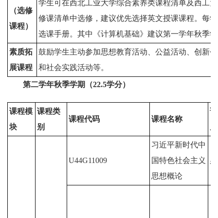
学生可在西北工业大学综合素养类课程清单及西工大
（选修
修课清单中选修，建议优先选择英文授课课程。每学
课程）
选课手册。其中《计算机基础》建议第一学年秋季学
素质拓
鼓励学生主动参加思想教育活动、公益活动、创新创
展课程
和社会实践活动等。
第二学年秋季学期（22.5学分）
课程模
课程类
课
课程代码
课程名称
块
别
属
习近平新时代中
U44G11009
国特色社会主义
必
思想概论