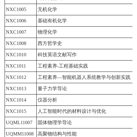
NXC1005
无机化学
2
NXC1006
基础有机化学
2
NXC1007
物理化学
2
NXC1008
西方哲学史
2
NXC1010
科技英语文献写作
1
NXC1011
工程素养-工程基础实践
2
NXC1012
工程素养—智能机器人系统教学与创新实践
2
NXC1013
量子力学导论
2
NXC1014
仪器分析
2
NXC1015
人工智能时代的材料设计与优化
2
UQML11007
固体物理学导论
2
UQMM11008
高聚物结构与性能
2