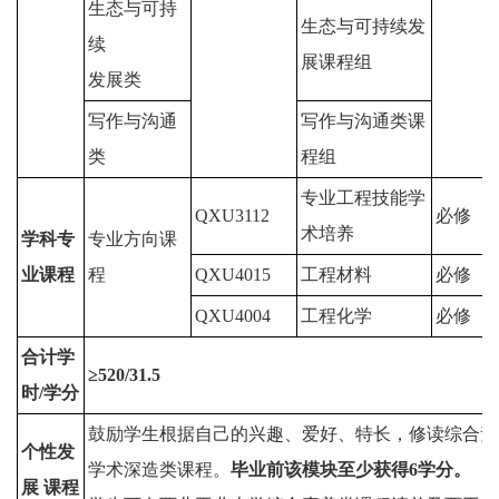
生态与可持
生态与可持续发
续
展课程组
发展类
写作与沟通
写作与沟通类课
类
程组
专业工程技能学
QXU3112
必修
术培养
学科专
专业方向课
业课程
程
QXU4015
工程材料
必修
QXU4004
工程化学
必修
合计学
≥
520
/
3
1
.
5
时/学分
鼓励学生根据自己的兴趣、爱好、特长，修读综合素
个性发
学术深造类课程。
毕业前该模块至少获得
6
学分。
展 课程