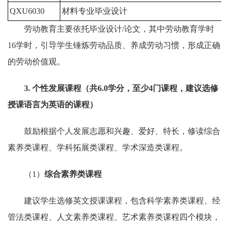
QXU6030
材料专业毕业设计
1
劳动教育主要依托毕业设计/论文，其中劳动教育学时
16学时，引导学生锤炼劳动品质、养成劳动习惯，形成正确
的劳动价值观。
3
. 个性发展课程（共
6
.
0
学分，至少
4
门课程
，
建议选修
授课语言为英语的课程）
鼓励根据个人发展志愿和兴趣、爱好、特长，修读综合
素养类课程、学科拓展类课程、学术深造类课程。
（1）
综合素养类课程
建议学生选修英文授课课程，包含科学素养类课程、经
管法类课程、人文素养类课程、艺术素养类课程四个模块，