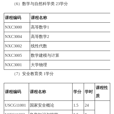
（6）数学与自然科学类 23学分
课程编码
课程名称
NXC3000
高等数学1
5
NXC3004
高等数学2
5
NXC3002
线性代数
3
NXC3005
数学建模与计算
4
NXC3001
大学物理
5
（7）安全教育类 1学分
课程性
课程编码
课程名称
学分
学时
质
USCG11001
国家安全概论
1.5
24