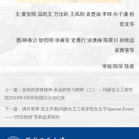
文/夏智雨 温凯文 万佳莉 王凤朝 袁楚涵 李铎 向子谦 程
世龙等
图/林春沂 耿熙明 张睿宣 史雁行 涂澳楠 陈霁川 孙致远
崔雅斐等
审核/陈琛 陈俊
上一篇：
永恒的雷锋精神 永远的学习榜样（二） -- 玛丽女王工程学
院2019年3月特色团日活动纪实
下一篇：
绸月苔莽 碧玉齐襄|玛丽女王工程学院女生节Special Event
——“纾压怡情”苔藓盆景制作