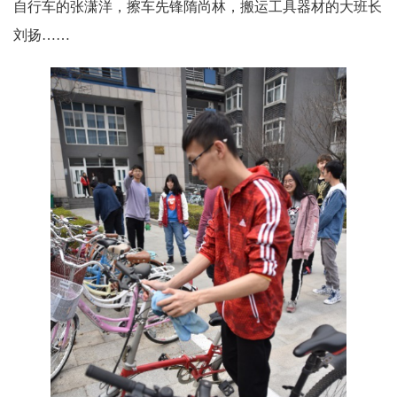
自行车的张潇洋，擦车先锋隋尚林，搬运工具器材的大班长
刘扬……