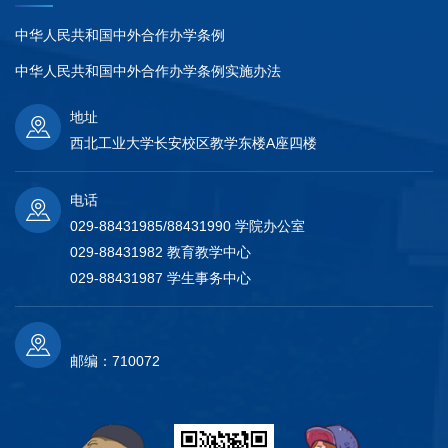
中华人民共和国中外合作办学条例
中华人民共和国中外合作办学条例实施办法
地址
西北工业大学长安校区教学东楼A座四楼
电话
029-88431985/88431990 学院办公室
029-88431982 教育教学中心
029-88431987 学生事务中心
邮编：710072