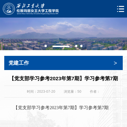
>
党建工作
【党支部学习参考2023年第7期】学习参考第7期
时间：2023-07-20
浏览量：
50
作者：
【党支部学习参考2023年第7期】学习参考第7期