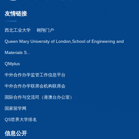
友情链接
西北工业大学
翱翔门户
Queen Mary University of London,School of Engineering and
Materials S...
QMplus
中外合作办学监管工作信息平台
中外合作办学联席会机构联席会
国际合作与交流司（港澳台办公室）
国家留学网
QS世界大学排名
信息公开