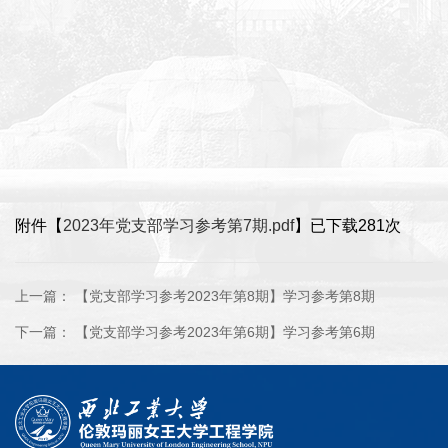
附件【
2023年党支部学习参考第7期.pdf
】已下载
281
次
上一篇：
【党支部学习参考2023年第8期】学习参考第8期
下一篇：
【党支部学习参考2023年第6期】学习参考第6期