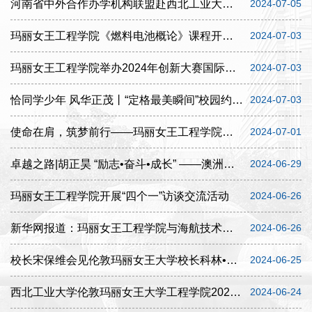
河南省中外合作办学机构联盟赴西北工业大学伦敦玛丽女王大学工程学院调研交流
2024-07-05
玛丽女王工程学院《燃料电池概论》课程开展名师讲堂
2024-07-03
玛丽女王工程学院举办2024年创新大赛国际项目参赛经验分享会
2024-07-03
恰同学少年 风华正茂丨“定格最美瞬间”校园约拍活动圆满落幕
2024-07-03
使命在肩，筑梦前行——玛丽女王工程学院举办2024年暑期社会实践活动出征仪式
2024-07-01
卓越之路|胡正昊 “励志•奋斗•成长” ——澳洲留学背后的故事
2024-06-29
玛丽女王工程学院开展“四个一”访谈交流活动
2024-06-26
新华网报道：玛丽女王工程学院与海航技术携手深化合作，助力产教融合与人才培养
2024-06-26
校长宋保维会见伦敦玛丽女王大学校长科林•贝利一行并签署协议
2024-06-25
西北工业大学伦敦玛丽女王大学工程学院2024届本科生毕业典礼暨英方学位授予仪式隆重举行
2024-06-24